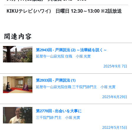
KIKUテレビ (ハワイ) 日曜日 12:30～13:00
※2話放送
関連内容
第2943回 - 戸津説法 (2) ～法華経を説く～
延暦寺一山寂光院 住職 小堀 光實
2025年9月 7日
第2933回 - 戸津説法 (1)
延暦寺一山寂光院住職 三千院門跡門主 小堀 光實
2025年6月29日
第2770回 - 出会いを大事に
三千院門跡 門主 小堀 光實
2022年5月15日