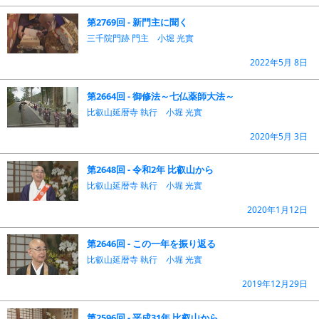
第2769回 - 新門主に聞く
三千院門跡 門主 小堀 光實
2022年5月 8日
第2664回 - 御修法～七仏薬師大法～
比叡山延暦寺 執行 小堀 光實
2020年5月 3日
第2648回 - 令和2年 比叡山から
比叡山延暦寺 執行 小堀 光實
2020年1月12日
第2646回 - この一年を振り返る
比叡山延暦寺 執行 小堀 光實
2019年12月29日
第2596回 - 平成31年 比叡山から