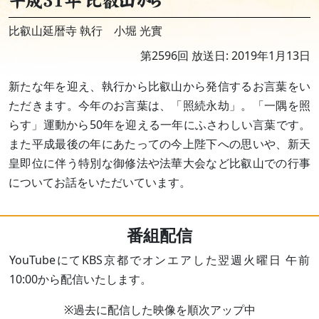
平成31年 比叡山から
比叡山延暦寺 執行 小堀 光實
第2596回 放送日: 2019年1月13日
新たな年を迎え、執行から比叡山から発信するお言葉をい
ただきます。今年のお言葉は、「照続永劫」。「一隅を照
らす」運動から50年を迎える一年にふさわしい言葉です。
また平成最後の年にあたっての今上陛下への思いや、新天
皇即位に伴う特別な御修法や法華大会など比叡山での行事
についてお話をいただいています。
番組配信
YouTubeにてKBS京都でオンエアした翌週火曜日 午前
10:00から配信いたします。
※過去に配信した映像を順次アップ中