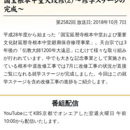
国宝根本中堂大改修(2) ～修学ステージの
完成～
第2582回 放送日: 2018年10月 7日
平成28年度から始まった「国宝延暦寺根本中堂および重要
文化財延暦寺根本中堂廻廊保存修理事業」。天台宗では3
年後の「伝教大師1200年大遠忌」にむけて様々な取り組み
が行われています。中でも大きな記念事業として実施され
ている根本中道改修工事では7月に改修工事の状況が直接
ご覧になれる就学ステージが完成しました。今回はこの就
学ステージを含め改修工事の進捗をご紹介します。
番組配信
YouTubeにてKBS京都でオンエアした翌週火曜日 午前
10:00から配信いたします。