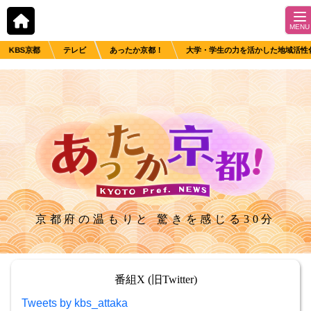
KBS京都
テレビ
あったか京都！
大学・学生の力を活かした地域活性
京都府の温もりと 驚きを感じる30分
番組X (旧Twitter)
Tweets by kbs_attaka