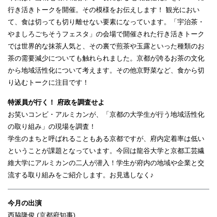
行き活きトークを開催。その模様をお伝えします！ 観光におい
て、食は切っても切り離せない要素になっています。「宇治茶・
やましろごちそうフェスタ」の会場で開催された行き活きトーク
では世界的な抹茶人気と、その裏で煎茶や玉露といった種類のお
茶の需要減少についても触れられました。京都が誇るお茶の文化
から地域活性化について考えます。その他京野菜など、食から切
り込むトークに注目です！
特派員が行く！ 府政を調査せよ
お笑いコンビ・アルミカンが、「京都の大学生が行う地域活性化
の取り組み」の現場を調査！
学生のまちと呼ばれることもある京都ですが、府内定着率は低い
ということが課題となっています。今回は龍谷大学と京都工芸繊
維大学にアルミカンの二人が潜入！学生が府内の地域や企業と交
流する取り組みをご紹介します。お見逃しなく♪
今月の出演
西脇隆俊 (京都府知事)