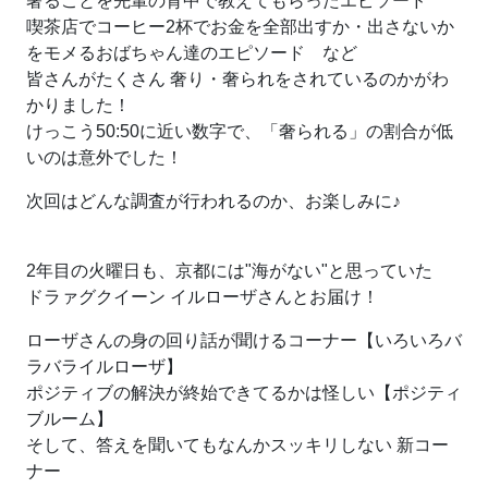
奢ることを先輩の背中で教えてもらったエピソード
喫茶店でコーヒー2杯でお金を全部出すか・出さないか
をモメるおばちゃん達のエピソード など
皆さんがたくさん 奢り・奢られをされているのかがわ
かりました！
けっこう50:50に近い数字で、「奢られる」の割合が低
いのは意外でした！
次回はどんな調査が行われるのか、お楽しみに♪
2年目の火曜日も、京都には"海がない"と思っていた
ドラァグクイーン イルローザさんとお届け！
ローザさんの身の回り話が聞けるコーナー【いろいろバ
ラバライルローザ】
ポジティブの解決が終始できてるかは怪しい【ポジティ
ブルーム】
そして、答えを聞いてもなんかスッキリしない 新コー
ナー