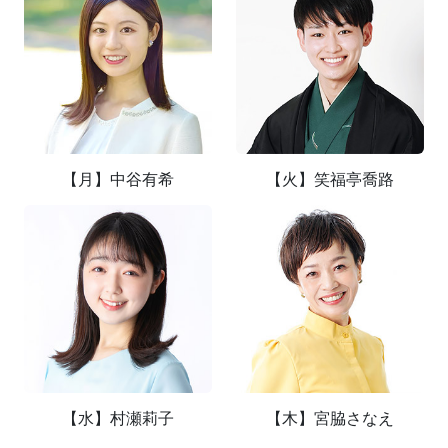
【月】中谷有希
【火】笑福亭喬路
【水】村瀬莉子
【木】宮脇さなえ