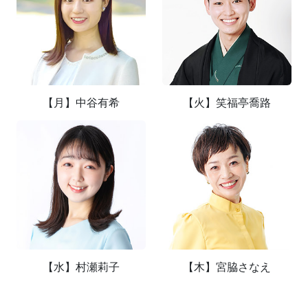
【月】中谷有希
【火】笑福亭喬路
【水】村瀬莉子
【木】宮脇さなえ