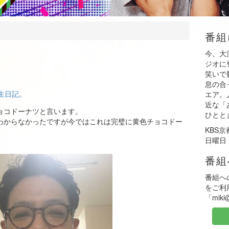
番組
今、大
ジオに
笑いで
息の合
生日記。
エア。
近な「
ョコドーナツと言います。
ひとと
わからなかったですが今ではこれは完璧に黄色チョコドー
KBS
日曜日 
番組
番組へ
をご利
「mik