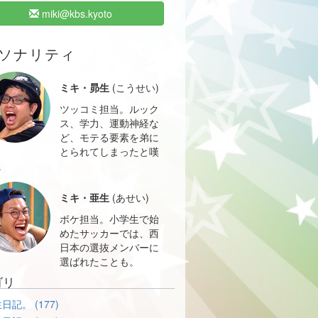
miki@kbs.kyoto
ソナリティ
ミキ・昴生
(こうせい)
ツッコミ担当。ルック
ス、学力、運動神経な
ど、モテる要素を弟に
とられてしまったと嘆
。
ミキ・亜生
(あせい)
ボケ担当。小学生で始
めたサッカーでは、西
日本の選抜メンバーに
選ばれたことも。
ゴリ
日記。 (177)