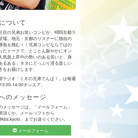
について
注目の兄弟お笑いコンビが、KBS京都ラ
登場。地元・京都のリスナーに独自の
勝負を挑む！！兄弟コンビならではの
ったトークで、とことん賑やかにオン
人気急上昇中の勢いのある笑いと、身
あるある」ネタにどっぷり浸る楽しい
きをお届けします。
京都ラジオ「ミキの兄弟でんぱ！」は毎週
13:00-14:00オンエア。
へのメッセージ
のメッセージは、「メールフォーム」
用頂くか、メールソフトから
i@kbs.kyoto」までお送りください。
メールフォーム