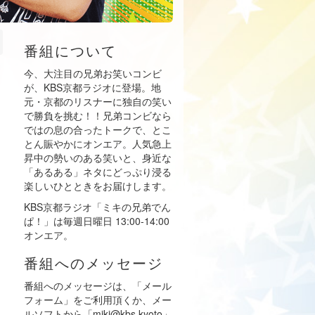
番組について
今、大注目の兄弟お笑いコンビ
が、KBS京都ラジオに登場。地
元・京都のリスナーに独自の笑い
で勝負を挑む！！兄弟コンビなら
ではの息の合ったトークで、とこ
とん賑やかにオンエア。人気急上
昇中の勢いのある笑いと、身近な
「あるある」ネタにどっぷり浸る
楽しいひとときをお届けします。
KBS京都ラジオ「ミキの兄弟でん
ぱ！」は毎週日曜日 13:00-14:00
オンエア。
番組へのメッセージ
番組へのメッセージは、「メール
フォーム」をご利用頂くか、メー
ルソフトから「miki@kbs.kyoto」