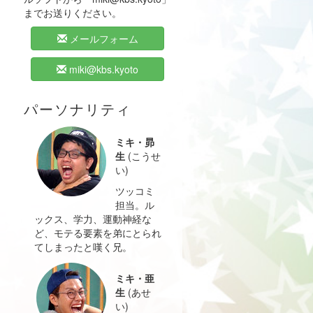
までお送りください。
メールフォーム
miki@kbs.kyoto
パーソナリティ
ミキ・昴
生
(こうせ
い)
ツッコミ
担当。ル
ックス、学力、運動神経な
ど、モテる要素を弟にとられ
てしまったと嘆く兄。
ミキ・亜
生
(あせ
い)