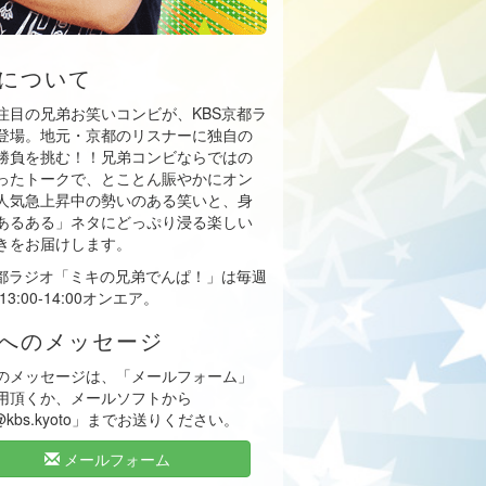
について
注目の兄弟お笑いコンビが、KBS京都ラ
登場。地元・京都のリスナーに独自の
勝負を挑む！！兄弟コンビならではの
ったトークで、とことん賑やかにオン
人気急上昇中の勢いのある笑いと、身
あるある」ネタにどっぷり浸る楽しい
きをお届けします。
京都ラジオ「ミキの兄弟でんぱ！」は毎週
13:00-14:00オンエア。
へのメッセージ
のメッセージは、「メールフォーム」
用頂くか、メールソフトから
i@kbs.kyoto」までお送りください。
メールフォーム