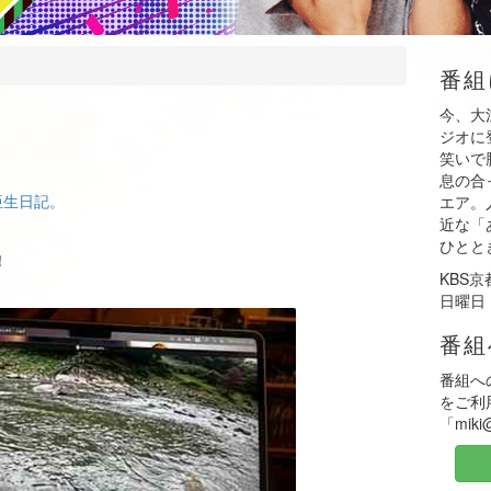
番組
今、大
ジオに
笑いで
息の合
亜生日記。
エア。
近な「
ひとと
！
KBS
日曜日 
番組
番組へ
をご利
「mik