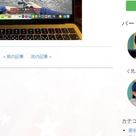
パー
前の記事
次の記事
く兄
カテ
亜生