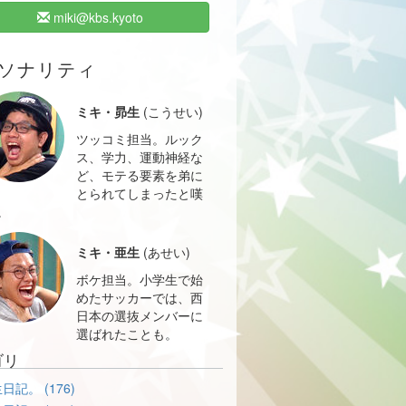
miki@kbs.kyoto
ソナリティ
ミキ・昴生
(こうせい)
ツッコミ担当。ルック
ス、学力、運動神経な
ど、モテる要素を弟に
とられてしまったと嘆
。
ミキ・亜生
(あせい)
ボケ担当。小学生で始
めたサッカーでは、西
日本の選抜メンバーに
選ばれたことも。
ゴリ
日記。 (176)