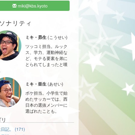
miki@kbs.kyoto
ソナリティ
ミキ・昴生
(こうせい)
ツッコミ担当。ルック
ス、学力、運動神経な
ど、モテる要素を弟に
とられてしまったと嘆
。
ミキ・亜生
(あせい)
ボケ担当。小学生で始
めたサッカーでは、西
日本の選抜メンバーに
選ばれたことも。
ゴリ
日記。 (171)