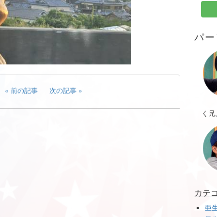
パー
前の記事
次の記事
く兄
カテ
亜生