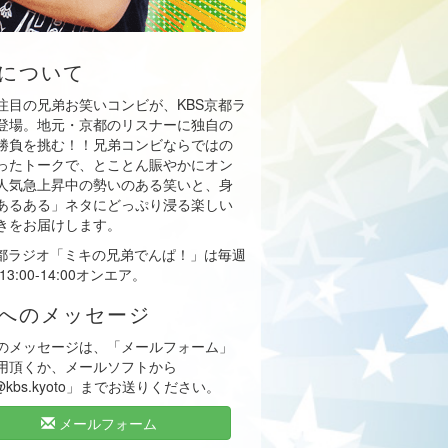
について
注目の兄弟お笑いコンビが、KBS京都ラ
登場。地元・京都のリスナーに独自の
勝負を挑む！！兄弟コンビならではの
ったトークで、とことん賑やかにオン
人気急上昇中の勢いのある笑いと、身
あるある」ネタにどっぷり浸る楽しい
きをお届けします。
京都ラジオ「ミキの兄弟でんぱ！」は毎週
13:00-14:00オンエア。
へのメッセージ
のメッセージは、「メールフォーム」
用頂くか、メールソフトから
i@kbs.kyoto」までお送りください。
メールフォーム