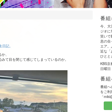
番組
今、大
ジオに
笑いで
息の合
生日記。
エア。
近な「
るか、
ひとと
沁みて目を閉じて感じてしまっているのか。
KBS
日曜日 
番組
番組へ
をご利
「mik