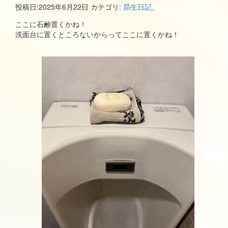
投稿日:
2025年6月22日
カテゴリ:
昴生日記。
ここに石鹸置くかね！
洗面台に置くところないからってここに置くかね！