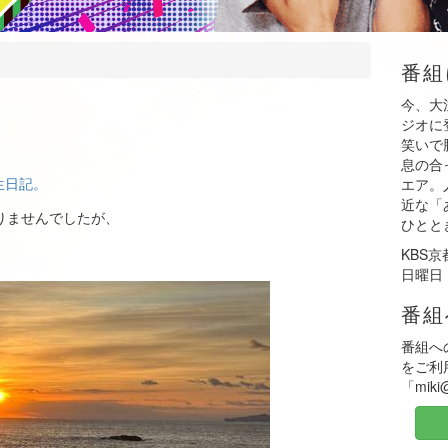
番組
今、大
ジオに
笑いで
息の合
生日記。
エア。
近な「
りませんでしたが、
ひとと
KBS
日曜日 
番組
番組へ
をご利
「mik