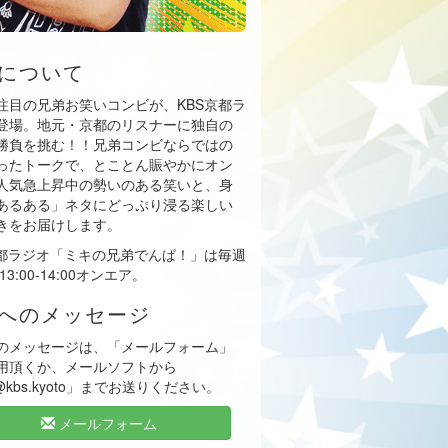
について
注目の兄弟お笑いコンビが、KBS京都ラ
登場。地元・京都のリスナーに独自の
勝負を挑む！！兄弟コンビならではの
ったトークで、とことん賑やかにオン
人気急上昇中の勢いのある笑いと、身
あるある」ネタにどっぷり浸る楽しい
きをお届けします。
京都ラジオ「ミキの兄弟でんぱ！」は毎週
13:00-14:00オンエア。
へのメッセージ
のメッセージは、「メールフォーム」
用頂くか、メールソフトから
i@kbs.kyoto」までお送りください。
メールフォーム