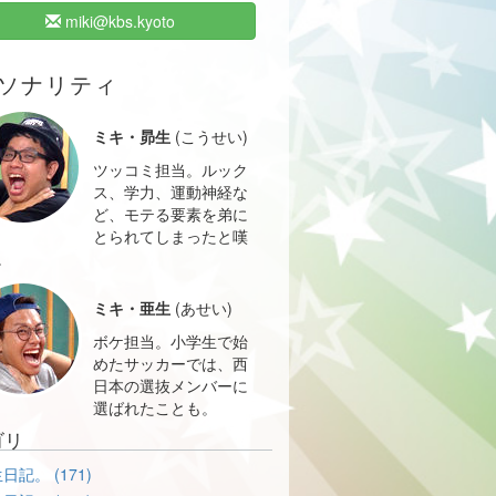
miki@kbs.kyoto
ソナリティ
ミキ・昴生
(こうせい)
ツッコミ担当。ルック
ス、学力、運動神経な
ど、モテる要素を弟に
とられてしまったと嘆
。
ミキ・亜生
(あせい)
ボケ担当。小学生で始
めたサッカーでは、西
日本の選抜メンバーに
選ばれたことも。
ゴリ
日記。 (171)