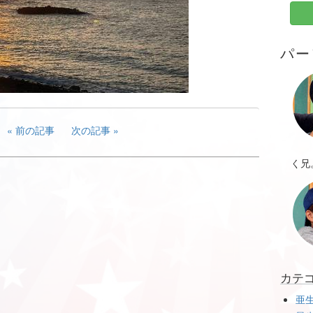
パー
前の記事
次の記事
く兄
カテ
亜生