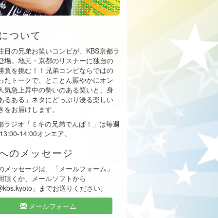
について
注目の兄弟お笑いコンビが、KBS京都ラ
登場。地元・京都のリスナーに独自の
勝負を挑む！！兄弟コンビならではの
ったトークで、とことん賑やかにオン
人気急上昇中の勢いのある笑いと、身
あるある」ネタにどっぷり浸る楽しい
きをお届けします。
京都ラジオ「ミキの兄弟でんぱ！」は毎週
13:00-14:00オンエア。
へのメッセージ
のメッセージは、「メールフォーム」
用頂くか、メールソフトから
i@kbs.kyoto」までお送りください。
メールフォーム