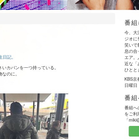
番組
今、大
ジオに
笑いで
息の合
生日記。
エア。
近な「
さいカバンを一つ持っている。
ひとと
物なのに。
KBS
日曜日 
番組
番組へ
をご利
「mik