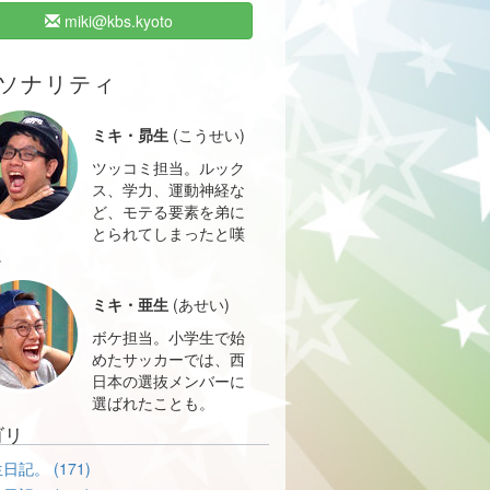
miki@kbs.kyoto
ソナリティ
ミキ・昴生
(こうせい)
ツッコミ担当。ルック
ス、学力、運動神経な
ど、モテる要素を弟に
とられてしまったと嘆
。
ミキ・亜生
(あせい)
ボケ担当。小学生で始
めたサッカーでは、西
日本の選抜メンバーに
選ばれたことも。
ゴリ
日記。 (171)