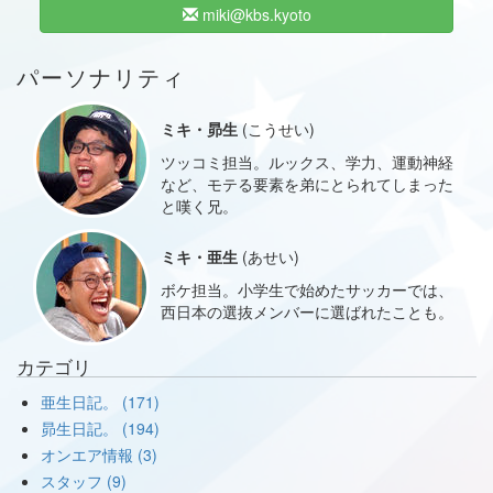
miki@kbs.kyoto
パーソナリティ
ミキ・昴生
(こうせい)
ツッコミ担当。ルックス、学力、運動神経
など、モテる要素を弟にとられてしまった
と嘆く兄。
ミキ・亜生
(あせい)
ボケ担当。小学生で始めたサッカーでは、
西日本の選抜メンバーに選ばれたことも。
カテゴリ
亜生日記。 (171)
昴生日記。 (194)
オンエア情報 (3)
スタッフ (9)