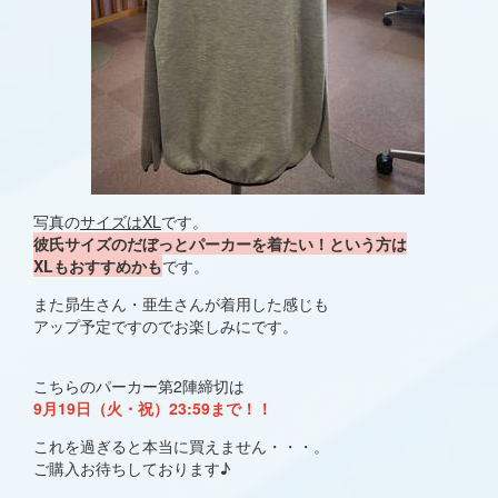
写真の
サイズはXL
です。
彼氏サイズのだぼっとパーカーを着たい！という方は
XLもおすすめかも
です。
また昴生さん・亜生さんが着用した感じも
アップ予定ですのでお楽しみにです。
こちらのパーカー第2陣締切は
9月19日（火・祝）23:59まで！！
これを過ぎると本当に買えません・・・。
ご購入お待ちしております♪