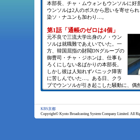
本部長、チャ・ムウォンもウンソルに好
ウンソルは2人のボスから思いを寄せられ
染ソ・ナユンも加わり…。
第1話「通帳のゼロは4個」
元不良で三流大学出身のノ・ウン
ソルは就職難であえいでいた。一
方、韓国屈指の財閥DNグループの
御曹司・チャ・ジホンは、仕事も
ろくにしない名ばかりの本部長。
しかし彼は人知れずパニック障害
に苦しんでいた…。ある日、クラ
ブでウンソルが引き起こした騒動に、偶
巻き込まれてしまう。散々な目にあった
のパンプスだけを残し、ウンソルはその
動など忘れていたウンソルが面接を受け
KBS京都
グループ。面接は散々だったが、なぜか
Copyright© Kyoto Broadcasting System Company Limited. All Rig
ャ・ムウォン本部長に気に入られ…。
第2話「ボスはわがまま御曹司？！
秘書の職を得たウンソルは、ジホ