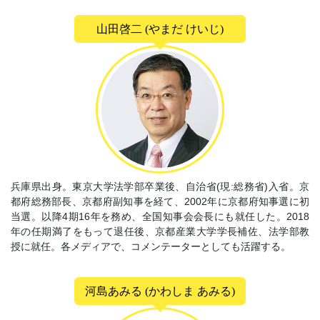
山田啓二 (やまだ けいじ)
兵庫県出身。東京大学法学部卒業後、自治省(現:総務省)入省。京
都府総務部長、京都府副知事を経て、2002年に京都府知事選に初
当選。以降4期16年を務め、全国知事会会長にも就任した。2018
年の任期満了をもって退任後、京都産業大学学長補佐、法学部教
授に就任。各メディアで、コメンテーターとしても活躍する。
河島あみる (かわしま あみる)