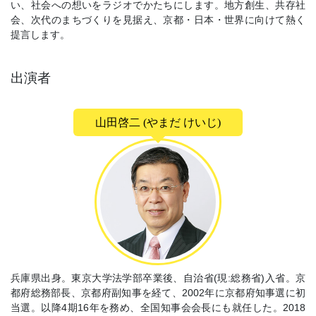
い、社会への想いをラジオでかたちにします。地方創生、共存社
会、次代のまちづくりを見据え、京都・日本・世界に向けて熱く
提言します。
出演者
山田啓二 (やまだ けいじ)
兵庫県出身。東京大学法学部卒業後、自治省(現:総務省)入省。京
都府総務部長、京都府副知事を経て、2002年に京都府知事選に初
当選。以降4期16年を務め、全国知事会会長にも就任した。2018