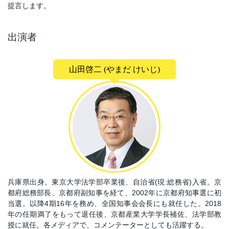
提言します。
出演者
山田啓二 (やまだ けいじ)
兵庫県出身。東京大学法学部卒業後、自治省(現:総務省)入省。京
都府総務部長、京都府副知事を経て、2002年に京都府知事選に初
当選。以降4期16年を務め、全国知事会会長にも就任した。2018
年の任期満了をもって退任後、京都産業大学学長補佐、法学部教
授に就任。各メディアで、コメンテーターとしても活躍する。