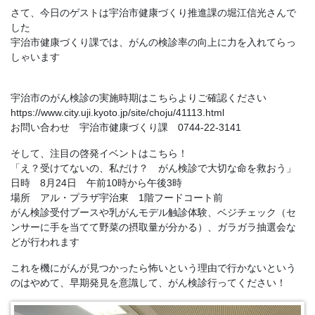
さて、今日のゲストは宇治市健康づくり推進課の堀江信光さんで
した
宇治市健康づくり課では、がんの検診率の向上に力を入れてらっ
しゃいます
宇治市のがん検診の実施時期はこちらよりご確認ください
https://www.city.uji.kyoto.jp/site/choju/41113.html
お問い合わせ 宇治市健康づくり課 0744-22-3141
そして、注目の啓発イベントはこちら！
「え？受けてないの、私だけ？ がん検診で大切な命を救おう」
日時 8月24日 午前10時から午後3時
場所 アル・プラザ宇治東 1階フードコート前
がん検診受付ブースや乳がんモデル触診体験、ベジチェック（セ
ンサーに手を当てて野菜の摂取量が分かる）、ガラガラ抽選会な
どが行われます
これを機にがんが見つかったら怖いという理由で行かないという
のはやめて、早期発見を意識して、がん検診行ってください！