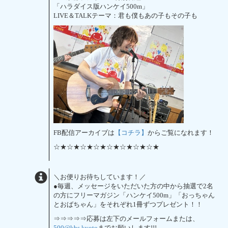
「ハラダイス版ハンケイ500m」
LIVE＆TALKテーマ：君も僕もあの子もその子も
FB配信アーカイブは
【コチラ】
からご覧になれます！
☆★☆★☆★☆★☆★☆★☆★☆★
＼お便りお待ちしています！／
●毎週、メッセージをいただいた方の中から抽選で2名
の方にフリーマガジン「ハンケイ500m」「おっちゃん
とおばちゃん」をそれぞれ1冊ずつプレゼント！！
⇒⇒⇒⇒⇒応募は左下のメールフォームまたは、
500@kbs.kyoto
までお願いします!!!