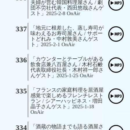
夫婦が営む韓国料理屋さん / 劇
団不労社代表・西田悠哉さんゲ
スト」2025-2-8 OnAir
337
「地元に根差した、蒸し寿司が
味わえるお寿司屋さん / サポー
トどれみ・中村敦美さんゲス
ト」2025-2-1 OnAir
336
「カウンターとテーブルがある
飲食店兼八百屋さん / 木村石鹸
代表取締役社長・木村祥一郎さ
んゲスト」2025-1-25 OnAir
335
「フランスの家庭料理を居酒屋
感覚で楽しめるフレンチレスト
ラン / シアーハッピネス・増田
晶子さんゲスト」2025-1-18
OnAir
334
「酒蔵の物語までも語る酒屋さ