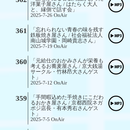
洋菓子屋さん / はたらく大人
と、縁側で話す会」
2025-7-26 OnAir
361
「忘れられない青春の味を残す
鉄板焼き屋さん / 社会福祉法人
南山城学園・岡崎貴志さん」
2025-7-19 OnAir
360
「元給仕のおかみさんが栄養も
考えるお蕎麦屋さん / 京大銭湯
サークル・竹林昂大さんゲス
ト」
2025-7-12 OnAir
359
「手間暇込めた手焼きにこだわ
るおかき屋さん / 京都西院ネガ
ポジ店長・有本秀右さんゲス
ト」
2025-7-5 OnAir