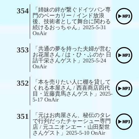
354
「姉妹の絆が繋ぐドイツパン専
門のベーカリー / インド放浪
後、技術者として舞台に関わる
続けるおっちゃん」2025-5-31
OnAir
353
「共通の夢を持った夫婦が営む
お花屋さん / は・ひ・ふのか 日
詰千栄さんゲスト」2025-5-24
OnAir
352
「本を売りたい人に棚を貸して
くれる本屋さん / 西喜商店四代
目・近藤貴馬さんゲスト」2025-
5-17 OnAir
351
「元はお肉屋さん、秘伝のタレ
で行列だったチャーシュー専門
店 / 元ユニオンエー・山田梨世
さんゲスト」2025-5-10 OnAir