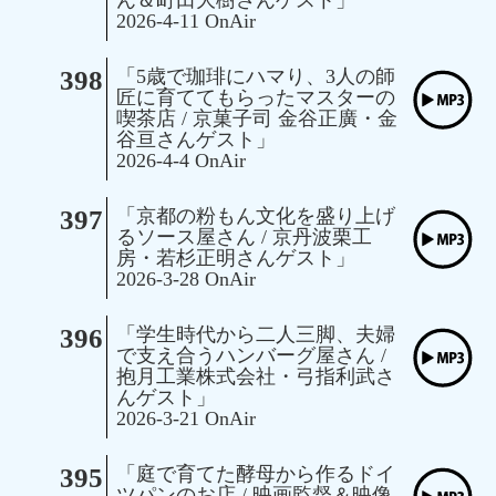
2026-4-11 OnAir
398
「5歳で珈琲にハマり、3人の師
匠に育ててもらったマスターの
喫茶店 / 京菓子司 金谷正廣・金
谷亘さんゲスト」
2026-4-4 OnAir
397
「京都の粉もん文化を盛り上げ
るソース屋さん / 京丹波栗工
房・若杉正明さんゲスト」
2026-3-28 OnAir
396
「学生時代から二人三脚、夫婦
で支え合うハンバーグ屋さん /
抱月工業株式会社・弓指利武さ
んゲスト」
2026-3-21 OnAir
395
「庭で育てた酵母から作るドイ
ツパンのお店 / 映画監督＆映像