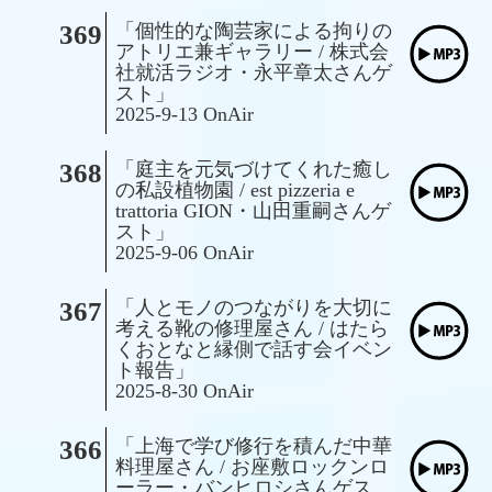
369
「個性的な陶芸家による拘りの
アトリエ兼ギャラリー / 株式会
社就活ラジオ・永平章太さんゲ
スト」
2025-9-13 OnAir
368
「庭主を元気づけてくれた癒し
の私設植物園 / est pizzeria e
trattoria GION・山田重嗣さんゲ
スト」
2025-9-06 OnAir
367
「人とモノのつながりを大切に
考える靴の修理屋さん / はたら
くおとなと縁側で話す会イベン
ト報告」
2025-8-30 OnAir
366
「上海で学び修行を積んだ中華
料理屋さん / お座敷ロックンロ
ーラー・バンヒロシさんゲス