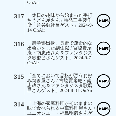
OnAir
317
「休日の趣味から始まった手打
ちうどん屋さん / 特発三共製作
所・片谷勉社長ゲスト」2024-9-
14 OnAir
316
「農学部出身、長野で運命的な
出会いをした副住職 / 宮脇賣扇
庵・南忠政さん＆ファンタジス
タ歌磨呂さんゲスト」2024-9-7
OnAir
315
「全てにおいて品格が漂うお好
み焼き屋さん / 宮脇賣扇庵・南
忠政さん＆ファンタジスタ歌磨
呂さんゲスト」2024-8-31 OnAir
314
「上海の家庭料理がそのままの
味で食べられる中華料理屋さん /
ユニオンエー・福島明彦さんゲ