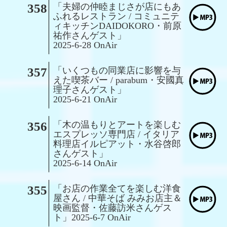
358
「夫婦の仲睦まじさが店にもあ
ふれるレストラン / コミュニテ
ィキッチンDAIDOKORO・前原
祐作さんゲスト」
2025-6-28 OnAir
357
「いくつもの同業店に影響を与
えた喫茶バー / parabum・安國真
理子さんゲスト」
2025-6-21 OnAir
356
「木の温もりとアートを楽しむ
エスプレッソ専門店 / イタリア
料理店イルピアット・水谷啓郎
さんゲスト」
2025-6-14 OnAir
355
「お店の作業全てを楽しむ洋食
屋さん / 中華そば みみお店主＆
映画監督・佐藤訪米さんゲス
ト」2025-6-7 OnAir