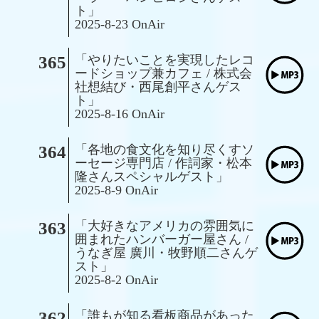
ト」
2025-8-23 OnAir
365
「やりたいことを実現したレコ
ードショップ兼カフェ / 株式会
社想結び・西尾創平さんゲス
ト」
2025-8-16 OnAir
364
「各地の食文化を知り尽くすソ
ーセージ専門店 / 作詞家・松本
隆さんスペシャルゲスト」
2025-8-9 OnAir
363
「大好きなアメリカの雰囲気に
囲まれたハンバーガー屋さん /
うなぎ屋 廣川・牧野順二さんゲ
スト」
2025-8-2 OnAir
362
「誰もが知る看板商品があった