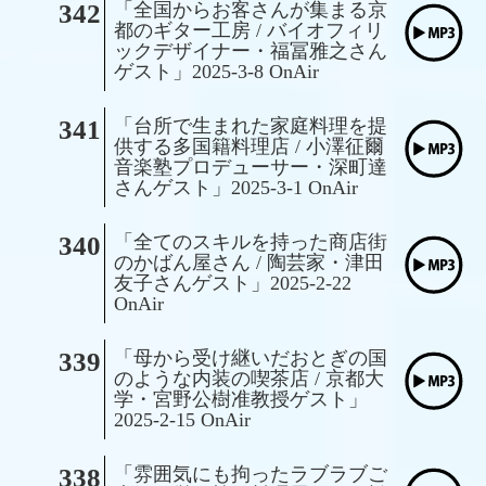
342
「全国からお客さんが集まる京
都のギター工房 / バイオフィリ
ックデザイナー・福冨雅之さん
ゲスト」2025-3-8 OnAir
341
「台所で生まれた家庭料理を提
供する多国籍料理店 / 小澤征爾
音楽塾プロデューサー・深町達
さんゲスト」2025-3-1 OnAir
340
「全てのスキルを持った商店街
のかばん屋さん / 陶芸家・津田
友子さんゲスト」2025-2-22
OnAir
339
「母から受け継いだおとぎの国
のような内装の喫茶店 / 京都大
学・宮野公樹准教授ゲスト」
2025-2-15 OnAir
338
「雰囲気にも拘ったラブラブご