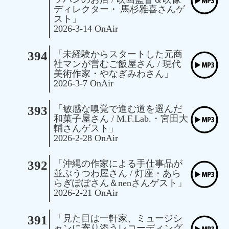
ディレクター・ 馬杉雅喜さんゲ
スト」
2026-3-14 OnAir
394
「未経験からスタートした元商
社マンが営むご飯屋さん / 現代
美術作家・やなぎみわさん」
2026-3-7 OnAir
393
「敏感な嗅覚で進む道を選んだ
和菓子屋さん / M.F.Lab.・宮田大
輔さんゲスト」
2026-2-28 OnAir
392
「沖縄の作家による手仕事品が
並ぶうつわ屋さん / 灯座・あら
らぎぽぽさん＆nenさんゲスト」
2026-2-21 OnAir
391
「見た目は一軒家、ミュージシ
ャンに寄り添うレコーディング