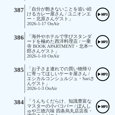
387
「自分が飽きないことを追い続
けるカレー屋さん / ユニオンエ
ー・北原さんゲスト」
2026-1-17 OnAir
386
「海外やホテルで学びスタンダ
ードを極めた西洋料理店 / 一乗
寺 BOOK APARTMENT・北本一
郎さんゲスト」
2026-1-10 OnAir
385
「お子さま連れでの買い物帰り
に寄ってほしいケーキ屋さん /
エシカルコンシュルジュ・Sariさ
んゲスト」
2026-1-3 OnAir
384
「うんちくだらけ、知識豊富な
マスターの小バコバー / ぽんし
ゅや三徳六味 四条烏丸店店長・