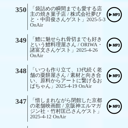
350
「袋詰めの瞬間までも愛する店
主の焼き菓子店 / 株式会社夢び
と・中田俊さんゲスト」2025-5-3
OnAir
349
「鱧に魅せられ骨切までも好き
という鱧料理屋さん / ORIWA・
諸富文さんゲスト」2025-4-26
OnAir
348
「いつも作り立て、13代続く老
舗の粟餅屋さん / 素材と向き合
い、原料からアートに繋げるお
ばちゃん」2025-4-19 OnAir
347
「惜しまれながら閉館した京都
の老舗映画館 / 京阪神エルマガ
ジン社・竹村匡己さんゲスト」
2025-4-12 OnAir