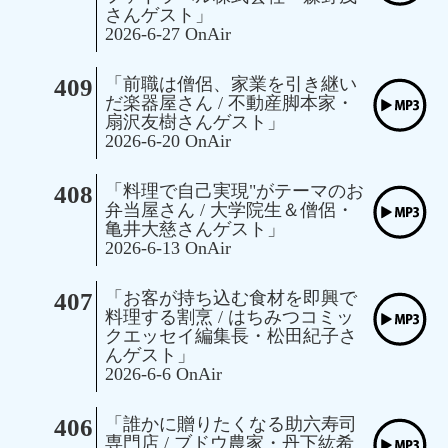
さんゲスト」
2026-6-27 OnAir
409
「前職は僧侶、家業を引き継い
だ楽器屋さん / 不動産脚本家・
扇沢友樹さんゲスト」
2026-6-20 OnAir
408
「料理で自己実現"がテーマのお
弁当屋さん / 大学院生＆僧侶・
亀井大慈さんゲスト」
2026-6-13 OnAir
407
「お客が持ち込む食材を即興で
料理する割烹 / はちみつコミッ
クエッセイ編集長・松田紀子さ
んゲスト」
2026-6-6 OnAir
406
「誰かに贈りたくなる助六寿司
専門店 / ブドウ農家・丹下紘希