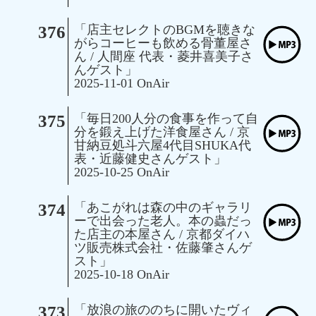
376
「店主セレクトのBGMを聴きな
がらコーヒーも飲める骨董屋さ
ん / 人間座 代表・菱井喜美子さ
んゲスト」
2025-11-01 OnAir
375
「毎日200人分の食事を作って自
分を鍛え上げた洋食屋さん / 京
甘納豆処斗六屋4代目SHUKA代
表・近藤健史さんゲスト」
2025-10-25 OnAir
374
「あこがれは森の中のギャラリ
ーで出会った老人。本の蟲だっ
た店主の本屋さん / 京都ダイハ
ツ販売株式会社・佐藤肇さんゲ
スト」
2025-10-18 OnAir
373
「放浪の旅ののちに開いたヴィ