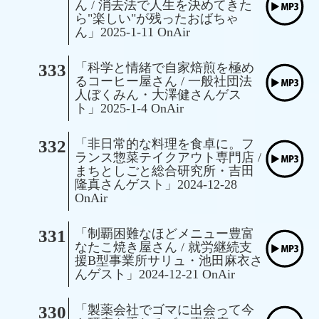
ん / 消去法で人生を決めてきた
ら"楽しい"が残ったおばちゃ
ん」2025-1-11 OnAir
333
「科学と情緒で自家焙煎を極め
るコーヒー屋さん / 一般社団法
人ぼくみん・大澤健さんゲス
ト」2025-1-4 OnAir
332
「非日常的な料理を食卓に。フ
ランス惣菜テイクアウト専門店 /
まちとしごと総合研究所・吉田
隆真さんゲスト」2024-12-28
OnAir
331
「制覇困難なほどメニュー豊富
なたこ焼き屋さん / 就労継続支
援B型事業所サリュ・池田麻衣さ
んゲスト」2024-12-21 OnAir
330
「製薬会社でゴマに出会って今