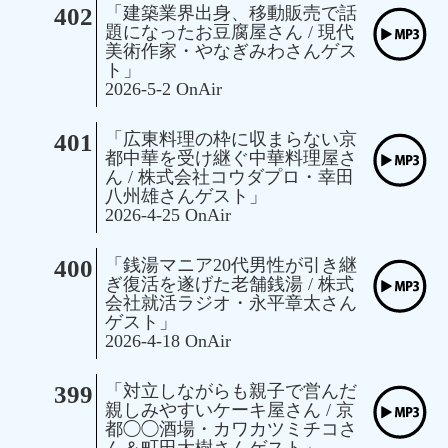
402
「建築業界出身、移動販売で話
題になったお豆腐屋さん / 現代
美術作家・やなぎみわさんゲス
ト」
2026-5-2 OnAir
401
「広東料理の枠に収まらない京
都中華を受け継ぐ中華料理屋さ
ん / 株式会社コウダプロ・幸田
八州雄さんゲスト」
2026-4-25 OnAir
400
「銭湯マニア20代男性が引き継
ぎ復活を遂げた老舗銭湯 / 株式
会社就活ラジオ・永平章太さん
ゲスト」
2026-4-18 OnAir
399
「対立しながらも親子で営んだ
親しみやすいケーキ屋さん / 京
都◯◯酒場・カワカツミチコさ
ん＆町田大樹さんゲスト」