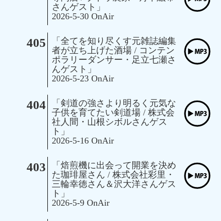
さんゲスト」
2026-5-30 OnAir
405
「全てを知り尽くす元雑誌編集
者が立ち上げた酒場 / コンテン
ポラリーダンサー・足立七瀬さ
んゲスト」
2026-5-23 OnAir
404
「剣道の強さより明るく元気な
子供を育てたい剣道場 / 株式会
社人間・山根シボルさんゲス
ト」
2026-5-16 OnAir
403
「焙煎機に出会って開業を決め
た珈琲屋さん / 株式会社彩里・
三輪幸徳さん＆沢大洋さんゲス
ト」
2026-5-9 OnAir