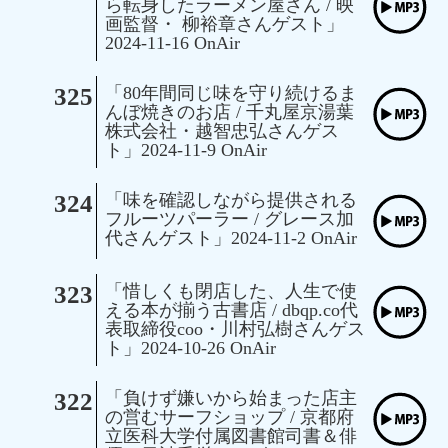
ら転身したラーメン屋さん / 映
画監督・ 柳裕章さんゲスト」
2024-11-16 OnAir
325
「80年間同じ味を守り続けるま
んぼ焼きのお店 / 千丸屋京湯葉
株式会社・越智忠弘さんゲス
ト」2024-11-9 OnAir
324
「味を確認しながら提供される
フルーツパーラー / グレース加
代さんゲスト」2024-11-2 OnAir
323
「惜しくも閉店した、人生で使
える本が揃う古書店 / dbqp.co代
表取締役coo・川村弘樹さんゲス
ト」2024-10-26 OnAir
322
「負けず嫌いから始まった店主
の営むサーフショップ / 京都府
立医科大学付属図書館司書＆俳