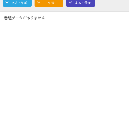
あさ・午前
午後
よる・深夜
番組データがありません