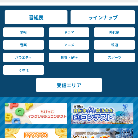
番組表
ラインナップ
情報
ドラマ
時代劇
音楽
アニメ
報道
バラエティ
教養・紀行
スポーツ
その他
受信エリア