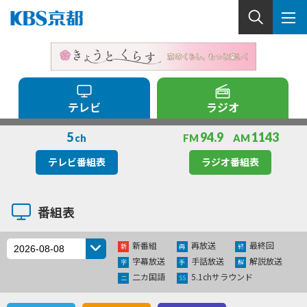
テレビ
ラジオ
5
94.9
1143
ch
FM
AM
テレビ番組表
ラジオ番組表
番組表
新番組
再放送
最終回
新
再
終
字幕放送
手話放送
解説放送
字
手
解
二カ国語
5.1chサラウンド
二
SS