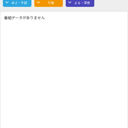
あさ・午前
午後
よる・深夜
番組データがありません