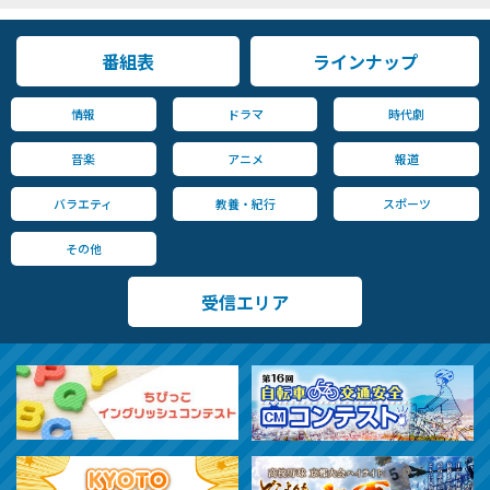
番組表
ラインナップ
情報
ドラマ
時代劇
音楽
アニメ
報道
バラエティ
教養・紀行
スポーツ
その他
受信エリア