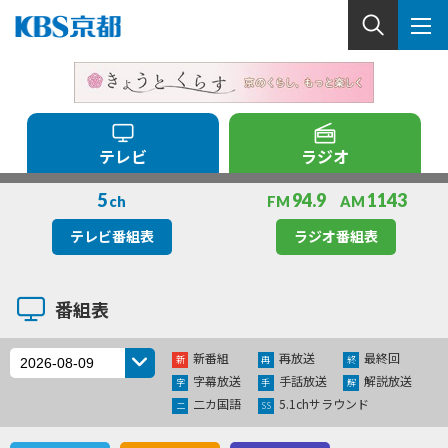
テレビ
ラジオ
5
94.9
1143
ch
FM
AM
テレビ番組表
ラジオ番組表
番組表
新番組
再放送
最終回
新
再
終
字幕放送
手話放送
解説放送
字
手
解
二カ国語
5.1chサラウンド
二
SS