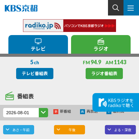
テレビ
ラジオ
5
94.9
1143
ch
FM
AM
テレビ番組表
ラジオ番組表
番組表
KBSラジオを
radikoで聴く
新番組
再放送
最終回
新
再
終
あさ・午前
午後
よる・深夜