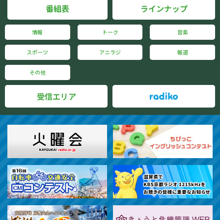
番組表
ラインナップ
情報
トーク
音楽
スポーツ
アニラジ
報道
その他
受信エリア