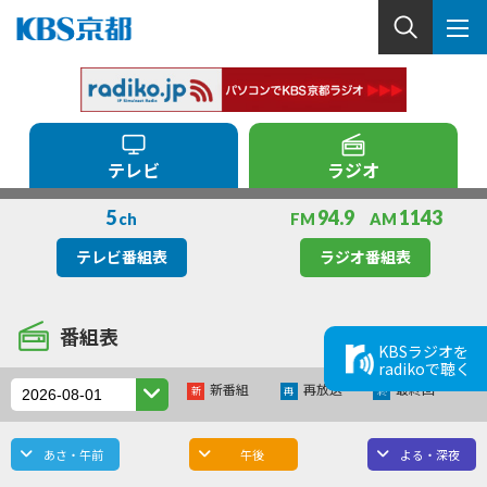
テレビ
ラジオ
5
94.9
1143
ch
FM
AM
テレビ番組表
ラジオ番組表
番組表
KBSラジオを
radikoで聴く
新番組
再放送
最終回
新
再
終
あさ・午前
午後
よる・深夜