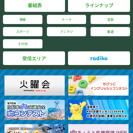
番組表
ラインナップ
情報
トーク
音楽
スポーツ
アニラジ
報道
その他
受信エリア