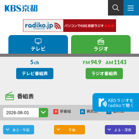
テレビ
ラジオ
5
94.9
1143
ch
FM
AM
テレビ番組表
ラジオ番組表
番組表
KBSラジオを
radikoで聴く
新番組
再放送
最終回
新
再
終
あさ・午前
午後
よる・深夜