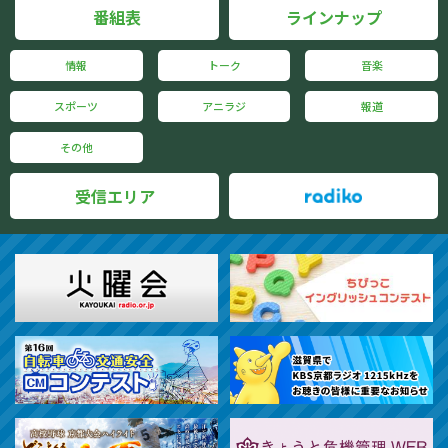
番組表
ラインナップ
情報
トーク
音楽
スポーツ
アニラジ
報道
その他
受信エリア