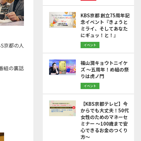
KBS京都 創立75周年記
念イベント『きょうと
ミライ、そしてあなた
にギュッ！と！』
S京都の人
イベント
福山潤キョウトニイケ
番組の裏話
ズ ～五周年！め組の祭
りは虎ノ門
イベント
【KBS京都テレビ】今
からでも大丈夫！50代
女性のためのマネーセ
ミナー ～100歳まで安
心できるお金のつくり
方～