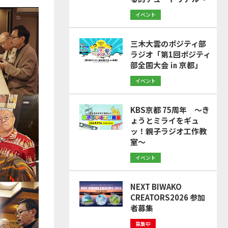
イベント
三木大雲のポジティ部
ラジオ「第1回ポジティ
部全国大会 ㏌ 京都」
イベント
KBS京都 75周年 ～き
ょうとミライをギュ
ッ！親子ラジオ工作教
室～
イベント
NEXT BIWAKO
CREATORS2026 参加
者募集
募集中