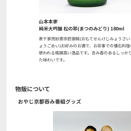
山本本家
純米大吟醸 松の翆(まつのみどり) 180ml
表千家而妙斎宗匠御銘(おもてせんけじみょうさい
ょうごめい)お好みのお酒で、お茶事での懐石料理
使われる格調高い逸品です。含み香のあるしっか
た味わいです。
物販について
おやじ京都吞み番組グッズ