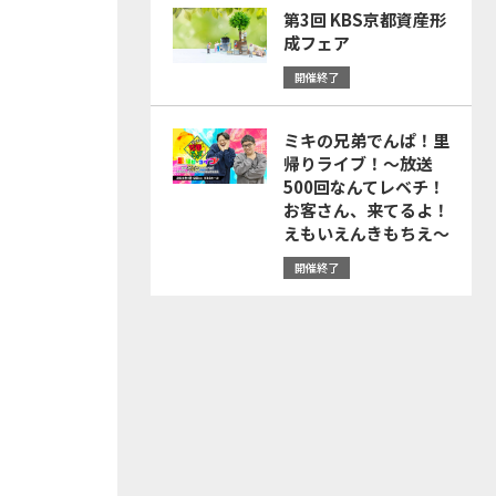
第3回 KBS京都資産形
成フェア
開催終了
ミキの兄弟でんぱ！里
帰りライブ！～放送
500回なんてレベチ！
お客さん、来てるよ！
えもいえんきもちえ～
開催終了