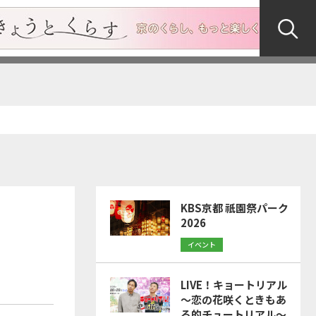
KBS京都 祇園祭パーク
2026
イベント
LIVE！キョートリアル
～恋の花咲くときもあ
る的チュートリアル～