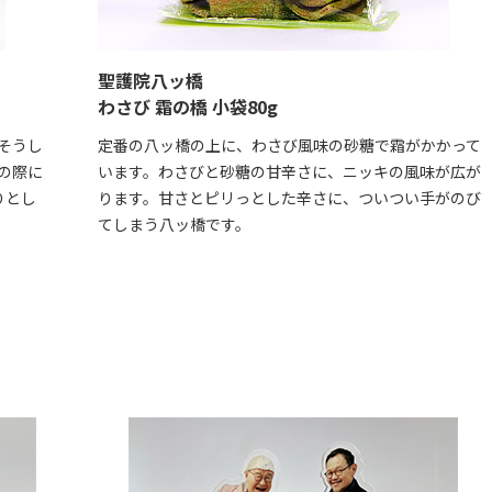
聖護院八ッ橋
わさび 霜の橋 小袋80g
そうし
定番の八ッ橋の上に、わさび風味の砂糖で霜がかかって
の際に
います。わさびと砂糖の甘辛さに、ニッキの風味が広が
りとし
ります。甘さとピリっとした辛さに、ついつい手がのび
てしまう八ッ橋です。