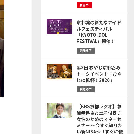
募集中
京都発の新たなアイド
ルフェスティバル
「KYOTO iDOL
FESTIVAL」開催！
開催終了
第3回 おやじ京都吞み
トークイベント「おや
じに乾杯！2026」
開催終了
【KBS京都ラジオ】参
加無料＆お土産付き♪
女性のためのマネーセ
ミナー ～今すぐ知りた
い新NISA～「すぐに使