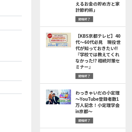
えるお金の貯め方と家
計節約術」
開催終了
【KBS京都テレビ】40
代～60代必見 現役世
代が知っておきたい!!
『学校では教えてくれ
なかった!? 相続対策セ
ミナー』
開催終了
わっきゃいだの小定理
～YouTube登録者数1
万人記念！小定理学会
in京都～
開催終了